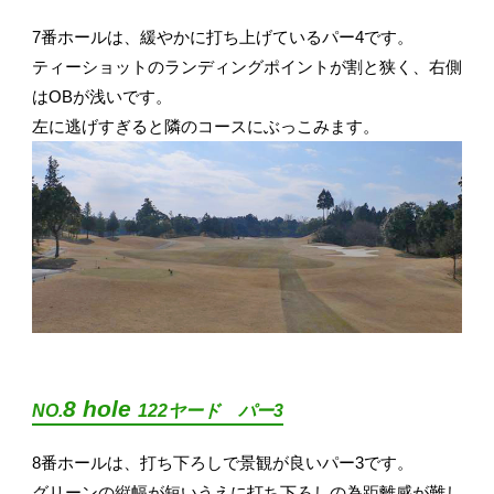
7番ホールは、緩やかに打ち上げているパー4です。
ティーショットのランディングポイントが割と狭く、右側
はOBが浅いです。
左に逃げすぎると隣のコースにぶっこみます。
8 hole
NO.
122ヤード パー3
8番ホールは、打ち下ろしで景観が良いパー3です。
グリーンの縦幅が短いうえに打ち下ろしの為距離感が難し