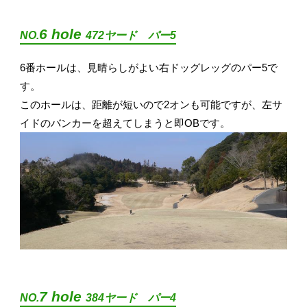
6 hole
NO.
472ヤード パー5
6番ホールは、見晴らしがよい右ドッグレッグのパー5で
す。
このホールは、距離が短いので2オンも可能ですが、左サ
イドのバンカーを超えてしまうと即OBです。
7 hole
NO.
384ヤード パー4