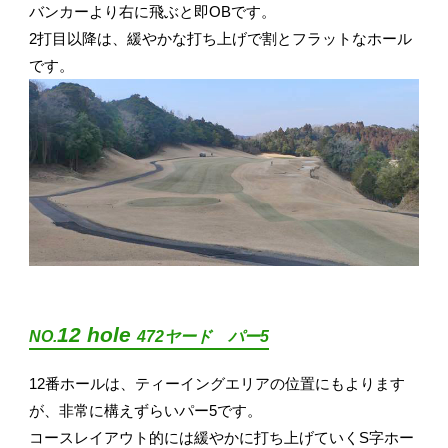
バンカーより右に飛ぶと即OBです。
2打目以降は、緩やかな打ち上げで割とフラットなホール
です。
12 hole
NO.
472ヤード パー5
12番ホールは、ティーイングエリアの位置にもよります
が、非常に構えずらいパー5です。
コースレイアウト的には緩やかに打ち上げていくS字ホー